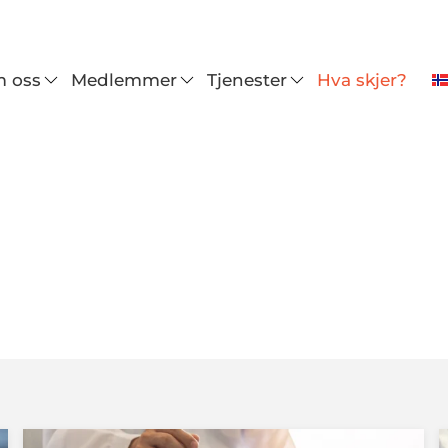
 oss
Medlemmer
Tjenester
Hva skjer?