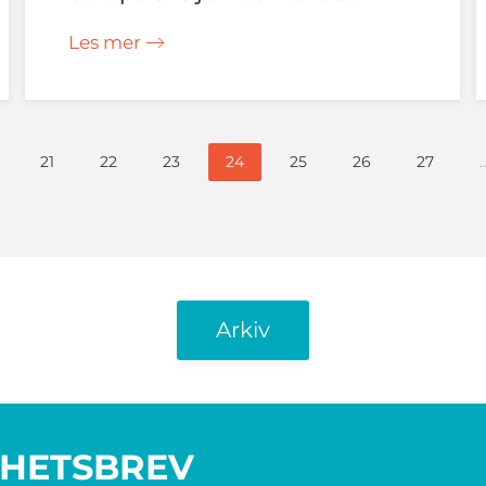
Les mer
21
22
23
24
25
26
27
Arkiv
YHETSBREV