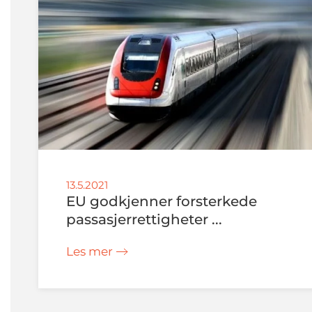
13.5.2021
EU godkjenner forsterkede
passasjerrettigheter ...
Les mer