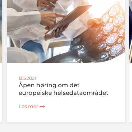
13.5.2021
Åpen høring om det
europeiske helsedataområdet
Les mer