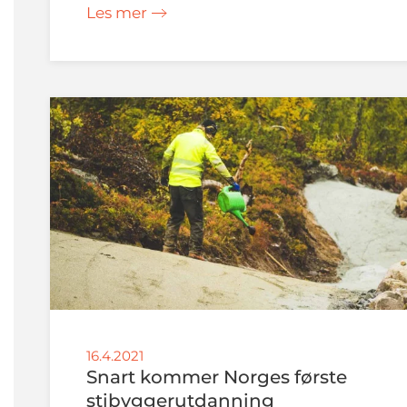
Les mer
16.4.2021
Snart kommer Norges første
stibyggerutdanning