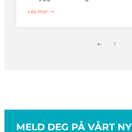
Les mer
1
…
MELD DEG PÅ VÅRT N