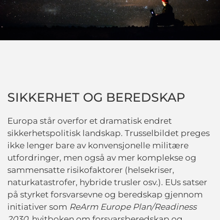
SIKKERHET OG BEREDSKAP
Europa står overfor et dramatisk endret
sikkerhetspolitisk landskap. Trusselbildet preges
ikke lenger bare av konvensjonelle militære
utfordringer, men også av mer komplekse og
sammensatte risikofaktorer (helsekriser,
naturkatastrofer, hybride trusler osv.).
EUs satser
på styrket forsvarsevne og beredskap gjennom
initiativer som
ReArm Europe Plan/Readiness
2030
, hvitboken om forsvarsberedskap og