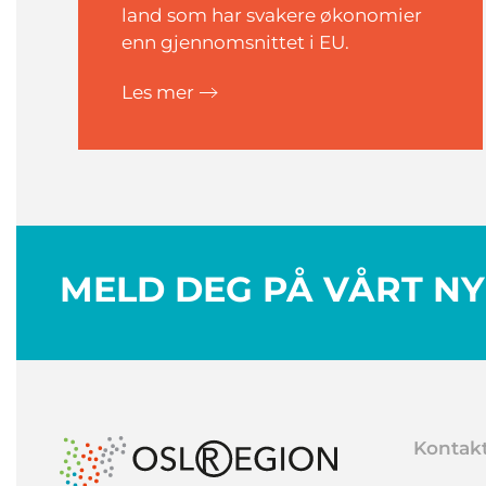
land som har svakere økonomier
enn gjennomsnittet i EU.
Les mer
MELD DEG PÅ VÅRT N
Kontak