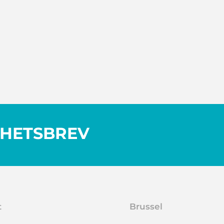
YHETSBREV
t
Brussel