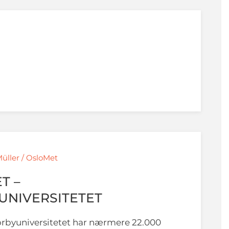
Müller / OsloMet
T –
UNIVERSITETET
orbyuniversitetet har nærmere 22.000