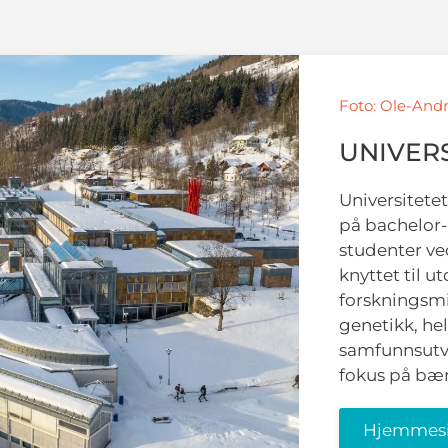
Foto: Ole-Andr
UNIVERS
Universitetet
på bachelor-
studenter ve
knyttet til u
forskningsmi
genetikk, hel
samfunnsutvi
fokus på bære
Hjemmes