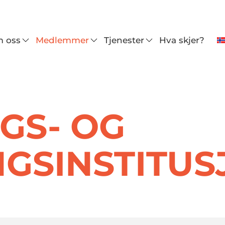
 oss
Medlemmer
Tjenester
Hva skjer?
GS- OG
NGS
INSTITU