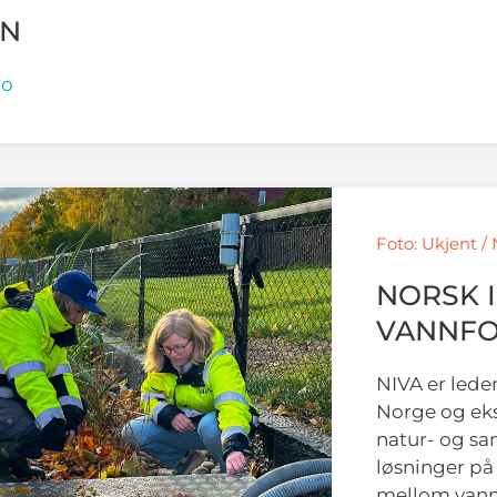
EN
no
Foto: Ukjent /
NORSK I
VANNFO
NIVA er lede
Norge og eks
natur- og sa
løsninger på 
mellom vann 