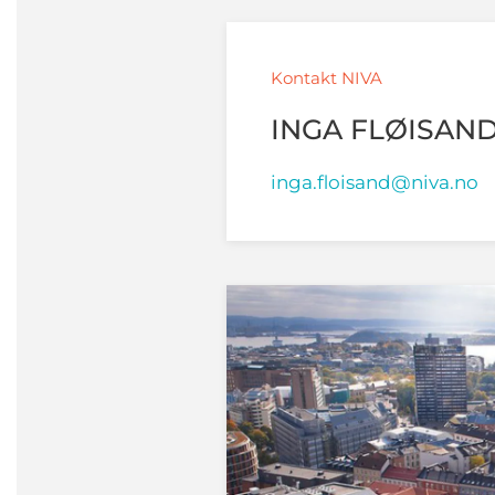
Kontakt NIVA
INGA FLØISAN
inga.floisand@niva.no