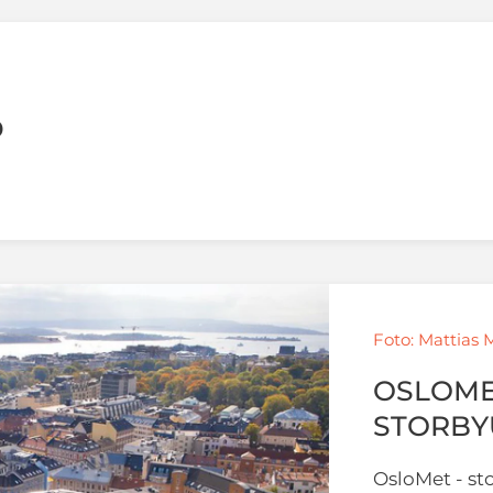
D
Foto: Mattias 
OSLOME
STORBY
OsloMet - st