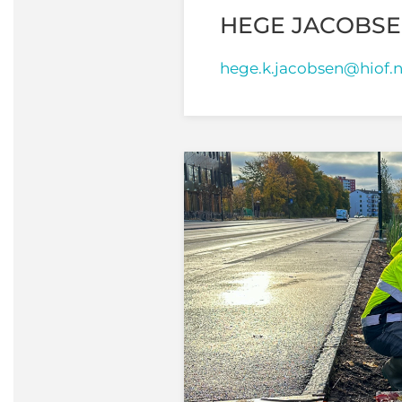
HEGE JACOBS
hege.k.jacobsen@hiof.