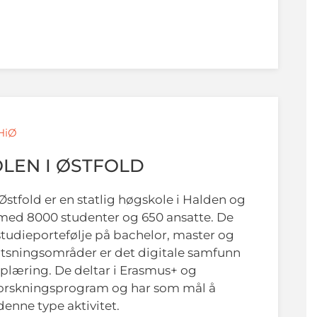
 HiØ
LEN I ØSTFOLD
Østfold er en statlig høgskole i Halden og
med 8000 studenter og 650 ansatte. De
studieportefølje på bachelor, master og
Satsningsområder er det digitale samfunn
pplæring. De deltar i Erasmus+ og
forskningsprogram og har som mål å
enne type aktivitet.