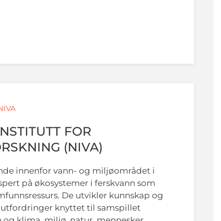
 NIVA
NSTITUTT FOR
RSKNING (NIVA)
nde innenfor vann- og miljøområdet i
pert på økosystemer i ferskvann som
mfunnsressurs. De utvikler kunnskap og
utfordringer knyttet til samspillet
og klima, miljø, natur, mennesker,