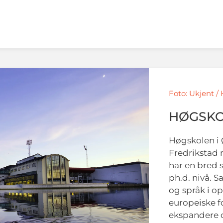
Foto: Ukjent /
HØGSKO
Høgskolen i 
Fredrikstad 
har en bred 
ph.d. nivå. 
og språk i o
europeiske 
ekspandere d