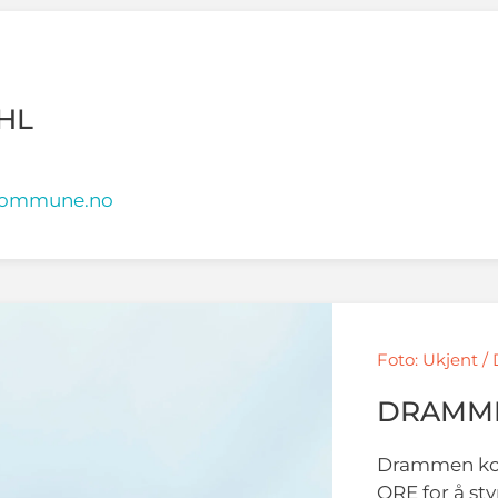
HL
.kommune.no
Foto: Ukjent
DRAMM
Drammen ko
ORE for å sty