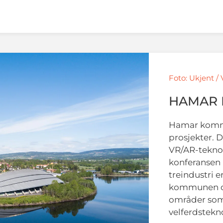
Foto: Ukjent /
HAMAR
Hamar kommun
prosjekter. 
VR/AR-teknol
konferansen
treindustri e
kommunen opp
områder som 
velferdstekn