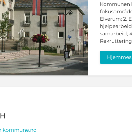
Kommunen ha
fokusområder:
Elverum; 2. E
hjelpearbei
samarbeid; 4
Rekruttering
Hjemmes
TH
um.kommune.no