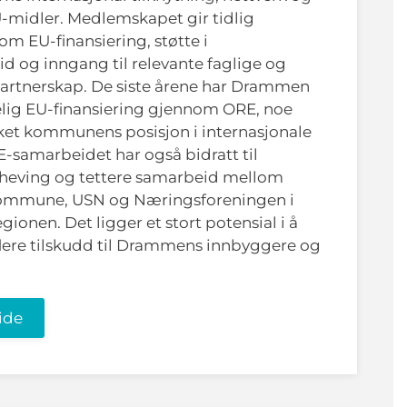
U-midler.
Medlemskapet gir tidlig
om EU-finansiering, støtte i
d og inngang til relevante faglige og
artnerskap. De siste årene
har Drammen
elig EU-finansiering gjennom ORE, noe
ket kommunens posisjon i internasjonale
-samarbeidet har også bidratt til
eving og tettere samarbeid mellom
mmune, USN og Næringsforeningen i
gionen.
Det ligger et stort potensial i å
lere tilskudd til Drammens innbyggere og
ide