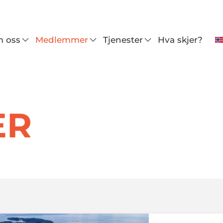
 oss
Medlemmer
Tjenester
Hva skjer?
ER