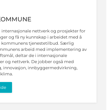
 KOMMUNE
i internasjonale nettverk og prosjekter for
inger og få ny kunnskap i arbeidet med å
e kommunens tjenestetilbud. Særlig
mmunens arbeid med implementering av
tsmål, deltar de i internasjonale
er og nettverk. De jobber også med
ng, innovasjon, innbyggermedvirkning,
 klima.
ide