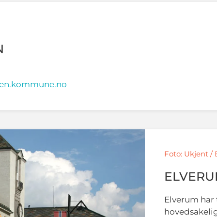
N
en.kommune.no
Foto: Ukjent 
ELVER
Elverum har t
hovedsakeli