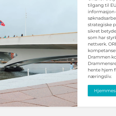
tilgang til E
informasjon 
søknadsarbei
strategiske p
sikret betyd
som har styr
nettverk.
ORE
kompetanseh
Drammen ko
Drammensre
hente hjem f
næringsliv.
Hjemmes