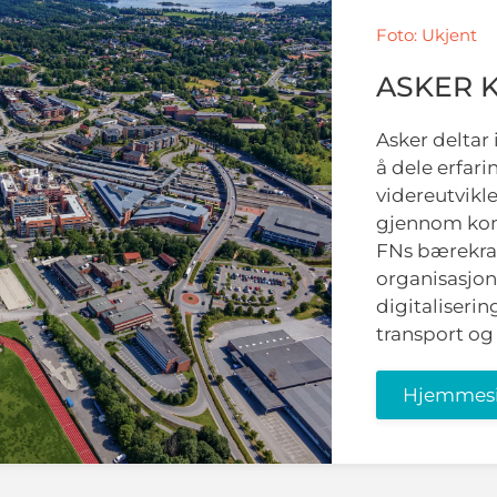
Foto: Ukjent
ASKER
Asker deltar 
å dele erfar
videreutvikl
gjennom ko
FNs bærekraf
organisasjon
digitaliseri
transport og
Hjemmes