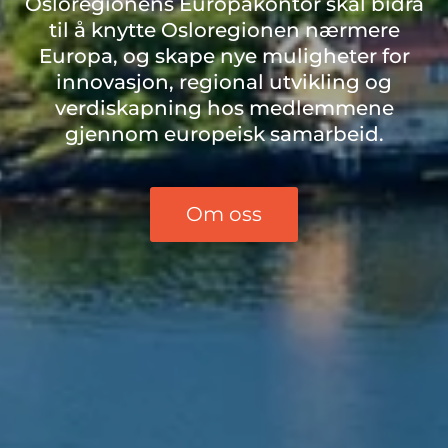
Osloregionens Europakontor skal bidra
til å knytte Osloregionen nærmere
Europa, og skape nye muligheter for
innovasjon, regional utvikling og
verdiskapning hos medlemmene
gjennom europeisk samarbeid.
Om oss