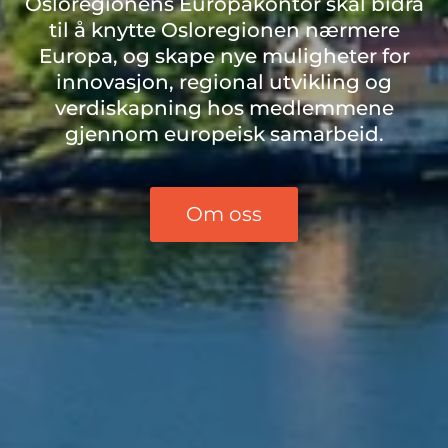
Osloregionens Europakontor skal bidra
til å knytte Osloregionen nærmere
Europa, og skape nye muligheter for
innovasjon, regional utvikling og
verdiskapning hos medlemmene
gjennom europeisk samarbeid.
Om oss