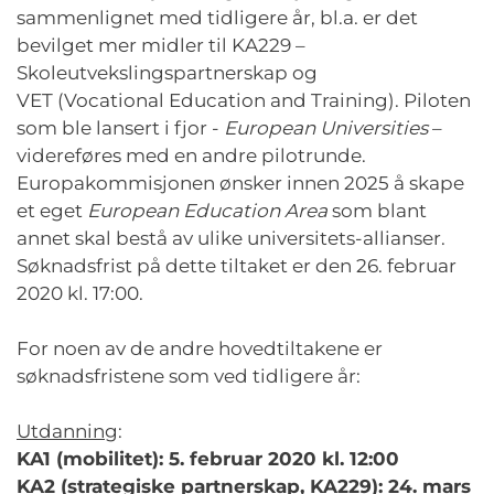
sammenlignet med tidligere år, bl.a. er det
bevilget mer midler til KA229 –
Skoleutvekslingspartnerskap og
VET
(
Vocational
Education and Training)
. Piloten
som ble lansert i fjor -
European
Universities
–
videreføres med en andre pilotrunde.
Europakommisjonen ønsker innen 2025 å skape
et eget
European
Education
Area
som blant
annet skal bestå av ulike universitets-allianser.
Søknadsfrist på dette tiltaket er den 26. februar
2020 kl. 17:00.
For noen av de andre hovedtiltakene er
søknadsfristene som ved tidligere år:
Utdanning
:
KA1 (mobilitet): 5. februar 2020 kl. 12:00
KA2 (strategiske partnerskap, KA229): 24. mars