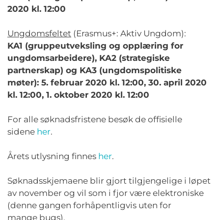
2020 kl. 12:00
Ungdomsfeltet
(Erasmus+: Aktiv Ungdom):
KA1 (gruppeutveksling og opplæring for
ungdomsarbeidere), KA2 (strategiske
partnerskap) og KA3 (ungdomspolitiske
møter): 5. februar 2020 kl. 12:00, 30. april 2020
kl. 12:00, 1. oktober 2020 kl. 12:00
For alle søknadsfristene besøk de offisielle
sidene
he
r
.
Årets utlysning finnes
her
.
Søknadsskjemaene blir gjort tilgjengelige i løpet
av november og vil
som i fjor
være
elektroniske
(denne gangen forhåpentligvis uten for
mange
bugs
).