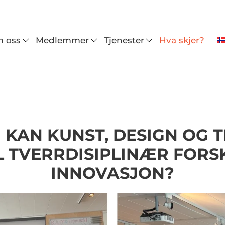
 oss
Medlemmer
Tjenester
Hva skjer?
KAN KUNST, DESIGN OG 
IL TVERRDISIPLINÆR FORS
INNOVASJON?