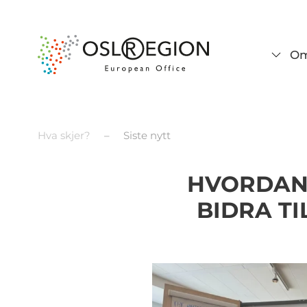
Om
Hva skjer?
Siste nytt
HVORDAN 
BIDRA T