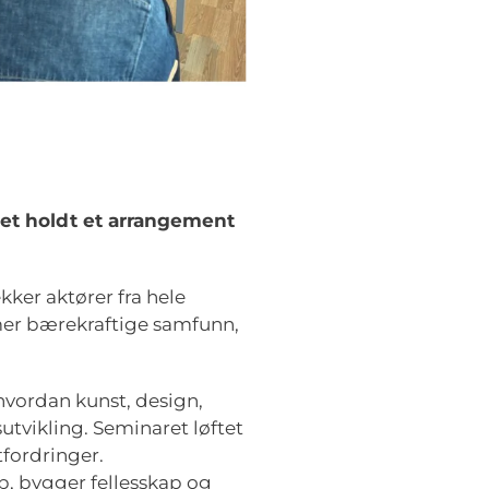
Met holdt et arrangement
kker aktører fra hele
 mer bærekraftige samfunn,
 hvordan kunst, design,
utvikling. Seminaret løftet
fordringer.
p, bygger fellesskap og