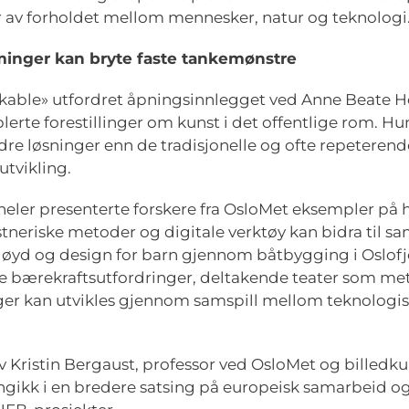
ser av forholdet mellom mennesker, natur og teknologi
minger kan bryte faste tankemønstre
nkable» utfordret åpningsinnlegget ved Anne Beate H
blerte forestillinger om kunst i det offentlige rom. H
ndre løsninger enn de tradisjonelle og ofte repetere
tvikling.
eler presenterte forskere fra OsloMet eksempler på
neriske metoder og digitale verktøy kan bidra til s
løyd og design for barn gjennom båtbygging i Oslofjo
e bærekraftsutfordringer, deltakende teater som met
inger kan utvikles gjennom samspill mellom teknolog
v Kristin Bergaust, professor ved OsloMet og billedk
nngikk i en bredere satsing på europeisk samarbeid o