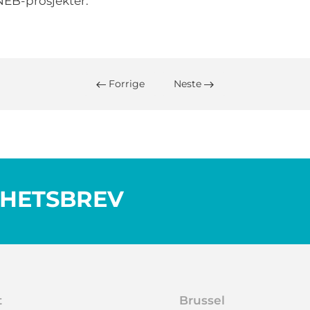
 NEB-prosjekter.
Forrige
Neste
YHETSBREV
t
Brussel