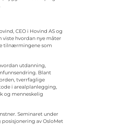
.
ovind, CEO i Hovind AS og
un viste hvordan nye måter
nde tilnærmingene som
 hvordan utdanning,
amfunnsendring. Blant
rden, tverrfaglige
ode i arealplanlegging,
isk og menneskelig
unstner. Seminaret under
g posisjonering av OsloMet