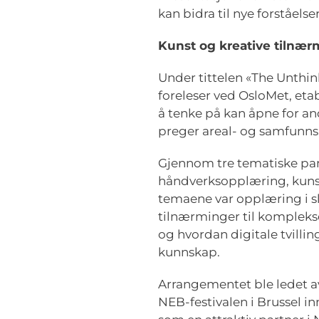
kan bidra til nye forståel
Kunst og kreative tilnær
Under tittelen «The Unthi
foreleser ved OsloMet, eta
å tenke på kan åpne for a
preger areal- og samfunnsu
Gjennom tre tematiske pan
håndverksopplæring, kunst
temaene var opplæring i s
tilnærminger til kompleks
og hvordan digitale tvill
kunnskap.
Arrangementet ble ledet a
NEB-festivalen i Brussel i