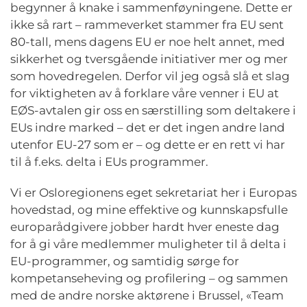
begynner å knake i sammenføyningene. Dette er
ikke så rart – rammeverket stammer fra EU sent
80-tall, mens dagens EU er noe helt annet, med
sikkerhet og tversgående initiativer mer og mer
som hovedregelen. Derfor vil jeg også slå et slag
for viktigheten av å forklare våre venner i EU at
EØS-avtalen gir oss en særstilling som deltakere i
EUs indre marked – det er det ingen andre land
utenfor EU-27 som er – og dette er en rett vi har
til å f.eks. delta i EUs programmer.
Vi er Osloregionens eget sekretariat her i Europas
hovedstad, og mine effektive og kunnskapsfulle
europarådgivere jobber hardt hver eneste dag
for å gi våre medlemmer muligheter til å delta i
EU-programmer, og samtidig sørge for
kompetanseheving og profilering – og sammen
med de andre norske aktørene i Brussel, «Team