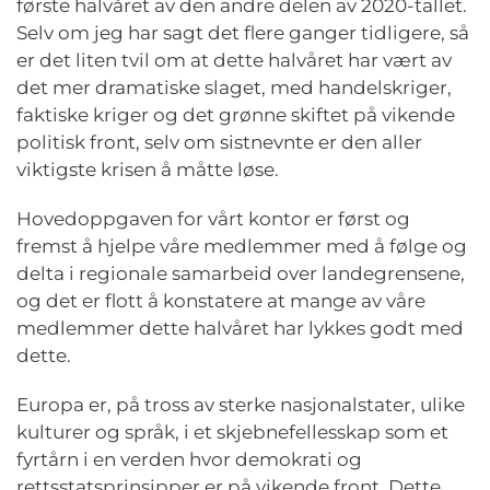
første halvåret av den andre delen av 2020-tallet.
Selv om jeg har sagt det flere ganger tidligere, så
er det liten tvil om at dette halvåret har vært av
det mer dramatiske slaget, med handelskriger,
faktiske kriger og det grønne skiftet på vikende
politisk front, selv om sistnevnte er den aller
viktigste krisen å måtte løse.
Hovedoppgaven for vårt kontor er først og
fremst å hjelpe våre medlemmer med å følge og
delta i regionale samarbeid over landegrensene,
og det er flott å konstatere at mange av våre
medlemmer dette halvåret har lykkes godt med
dette.
Europa er, på tross av sterke nasjonalstater, ulike
kulturer og språk, i et skjebnefellesskap som et
fyrtårn i en verden hvor demokrati og
rettsstatsprinsipper er på vikende front. Dette