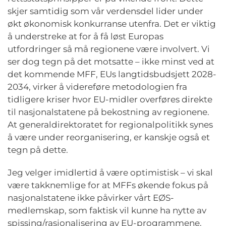
skjer samtidig som vår verdensdel lider under
økt økonomisk konkurranse utenfra. Det er viktig
å understreke at for å få løst Europas
utfordringer så må regionene være involvert. Vi
ser dog tegn på det motsatte – ikke minst ved at
det kommende MFF, EUs langtidsbudsjett 2028-
2034, virker å videreføre metodologien fra
tidligere kriser hvor EU-midler overføres direkte
til nasjonalstatene på bekostning av regionene.
At generaldirektoratet for regionalpolitikk synes
å være under reorganisering, er kanskje også et
tegn på dette.
Jeg velger imidlertid å være optimistisk – vi skal
være takknemlige for at MFFs økende fokus på
nasjonalstatene ikke påvirker vårt EØS-
medlemskap, som faktisk vil kunne ha nytte av
spissing/rasjonalisering av EU-programmene.