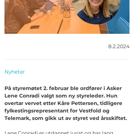
8.2.2024
Nyheter
På styremøtet 2. februar ble ordfører i Asker
Lene Conradi valgt som ny styreleder.
Hun
overtar vervet etter Kåre Pettersen
, tidligere
fylkestingsrepresentant for Vestfold og
Telemark
,
som gikk ut av styret ved års
s
kiftet.
Lene Conradi er utdannet jurist og har lang