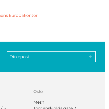
onens Europakontor
Oslo
Mesh
/ 5
Tordenskiolds gate 2