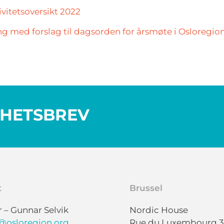
ivitetsoversikt 2022
ing med forslag til dagsorden for årsmøte i Osloregi
YHETSBREV
t
Brussel
r – Gunnar Selvik
Nordic House
@osloregion.org
Rue du Luxembourg 3 