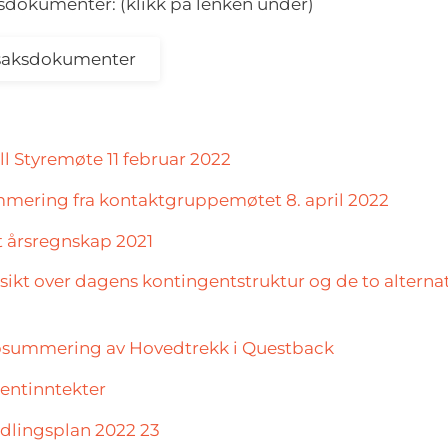
aksdokumenter: (klikk på lenken under)
g saksdokumenter
l Styremøte 11 februar 2022
mering fra kontaktgruppemøtet 8. april 2022
t årsregnskap 2021
sikt over dagens kontingentstruktur og de to alterna
psummering av Hovedtrekk i Questback
entinntekter
ndlingsplan 2022 23