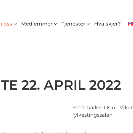
 oss
Medlemmer
Tjenester
Hva skjer?
E 22. APRIL 2022
Sted: Galleri Oslo - Vi
fylkestingssalen