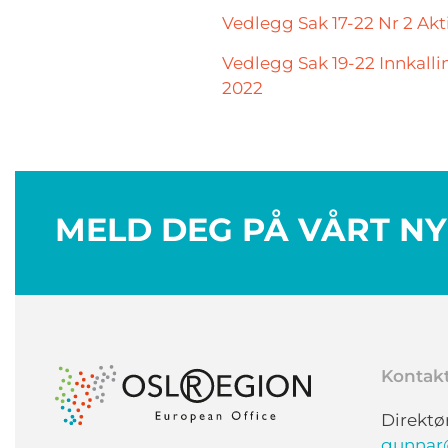
Vedlegg Sak 17-22 Nr 2 Akt
Vedlegg Sak 19-22 Innkall
2022
MELD DEG PÅ VÅRT N
Kontak
Direktø
gunnar