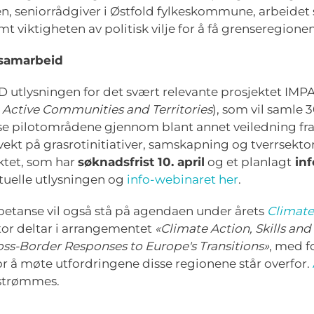
, seniorrådgiver i Østfold fylkeskommune, arbeidet s
viktigheten av politisk vilje for å få grenseregionen
esamarbeid
 utlysningen for det svært relevante prosjektet IMPA
Active Communities and Territories
), som vil samle 
isse pilotområdene gjennom blant annet veiledning fr
ekt på grasrotinitiativer, samskapning og tverrsekto
ektet, som har
søknadsfrist 10. april
og et planlagt
inf
tuelle utlysningen og
info-webinaret her
.
tanse vil også stå på agendaen under årets
Climate
or deltar i arrangementet
«
Climate Action, Skills and 
oss-Border Responses to Europe's Transitions
»
, med 
r å møte utfordringene disse regionene står overfor.
l strømmes.