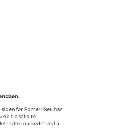
gendaen.
siden før Romerriket, har
 de tre såkalte
 det indre markedet ved å