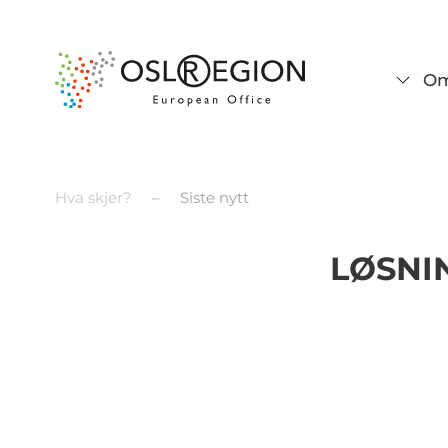
Om
Hva skjer?
Siste nytt
LØSNI