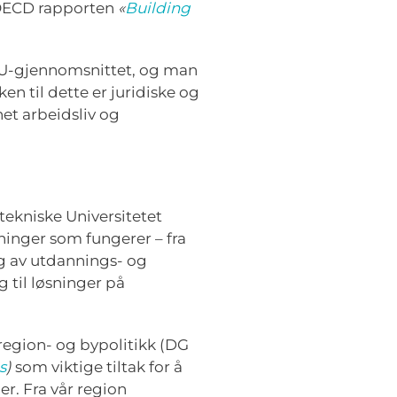
 OECD rapporten
«
Building
 EU-gjennomsnittet, og man
n til dette er juridiske og
et arbeidsliv og
ekniske Universitetet
ninger som fungerer – fra
g av utdannings- og
til løsninger på
region- og bypolitikk (DG
s
)
som viktige tiltak for å
r. Fra vår region