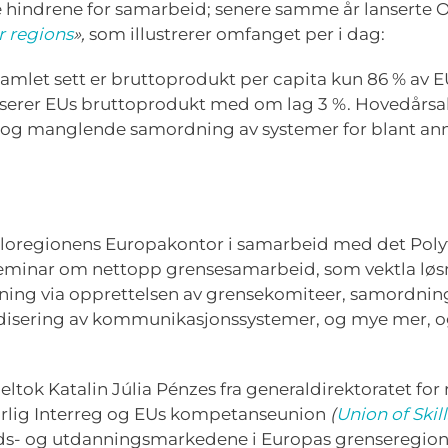
 hindrene for samarbeid; senere samme år lanserte
r regions
»,
som illustrerer omfanget per i dag:
samlet sett er bruttoprodukt per capita kun 86 % av
serer EUs bruttoprodukt med om lag 3 %. Hovedårsake
, og manglende samordning av systemer for blant ann
sloregionens Europakontor i samarbeid med det Polyt
 seminar om nettopp grensesamarbeid, som vektla løs
ivning via opprettelsen av grensekomiteer, samordnin
isering av kommunikasjonssystemer, og mye mer, og 
ok Katalin Júlia Pénzes fra generaldirektoratet for 
rlig Interreg og EUs kompetanseunion
(
Union of Skill
ids- og utdanningsmarkedene i Europas grenseregione