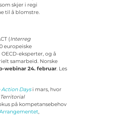
om skjer i regi
e til å blomstre.
CT (
Interreg
30 europeiske
a OECD-eksperter, og å
rielt samarbeid. Norske
o-webinar 24. februar
. Les
 Action Days
i mars, hvor
Territorial
fokus på kompetansebehov
Arrangementet
,