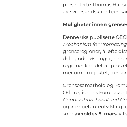
presenterte Thomas Hansen
av Svinesundskomiteen samt 
Muligheter innen grens
Denne uka publiserte OECD
Mechanism for Promoting 
grenseregioner, å løfte d
dele gode løsninger, med v
regioner kan delta i prosj
mer om prosjektet, den ak
Grensesamarbeid og kompe
Osloregionens Europakont
Cooperation. Local and Cr
og kompetanseutvikling fo
som
avholdes 5. mars
, vi