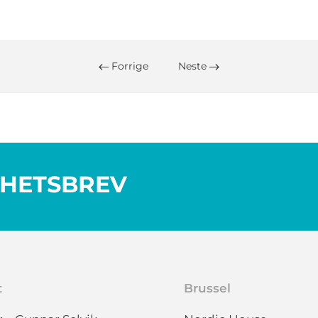
Forrige
Neste
YHETSBREV
t
Brussel