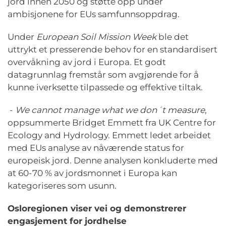
jord innen 2050 og støtte opp under
ambisjonene for EUs samfunnsoppdrag.
Under
European Soil Mission Week
ble det
uttrykt et presserende behov for en standardisert
overvåkning av jord i Europa. Et godt
datagrunnlag fremstår som avgjørende for å
kunne iverksette tilpassede og effektive tiltak.
-
We cannot manage what we don´t measure
,
oppsummerte Bridget Emmett fra UK Centre for
Ecology and Hydrology. Emmett ledet arbeidet
med EUs analyse av nåværende status for
europeisk jord. Denne analysen konkluderte med
at 60-70 % av jordsmonnet i Europa kan
kategoriseres som usunn.
Osloregionen viser vei og demonstrerer
engasjement for jordhelse